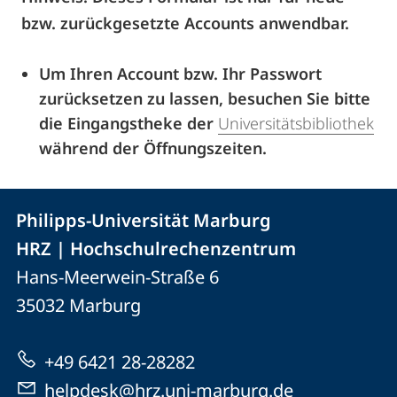
bzw. zurückgesetzte Accounts anwendbar.
Um Ihren Account bzw. Ihr Passwort
zurücksetzen zu lassen, besuchen Sie bitte
die Eingangstheke der
Universitätsbibliothek
während der Öffnungszeiten.
Kontakt
Kontaktinformationen
Philipps-Universität Marburg
der
und
HRZ | Hochschulrechenzentrum
Universität
Informationen
Hans-Meerwein-Straße 6
Marburg
35032
Marburg
zur
Website
+49 6421 28-28282
helpdesk@hrz.uni-marburg.de